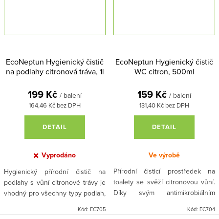
ochraně přírody a zároveň
bezpečné pro celou rodinu.
dosáhnout skvělých výsledků při
mytí.
EcoNeptun Hygienický čistič
EcoNeptun Hygienický čistič
na podlahy citronová tráva, 1l
WC citron, 500ml
199 Kč
159 Kč
/ balení
/ balení
164,46 Kč bez DPH
131,40 Kč bez DPH
DETAIL
DETAIL
Vyprodáno
Ve výrobě
Přírodní čisticí prostředek na
Hygienický přírodní čistič na
toalety se svěží citronovou vůní.
podlahy s vůní citronové trávy je
Díky svým antimikrobiálním
vhodný pro všechny typy podlah,
vlastnostem a silným
včetně dřevěných, vinylových,
Kód:
EC705
Kód:
EC704
antioxidačním účinkům udržuje
laminátových, PVC, gumových,