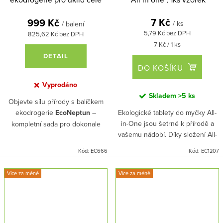
domácnost
7 Kč
999 Kč
/ ks
/ balení
5,79 Kč bez DPH
825,62 Kč bez DPH
Měrná
7 Kč / 1 ks
cena:
DETAIL
DO KOŠÍKU
Vyprodáno
Skladem
>5 ks
Objevte sílu přírody s balíčkem
ekodrogerie
EcoNeptun
–
Ekologické tablety do myčky All-
in-One jsou šetrné k přírodě a
kompletní sada pro dokonale
vašemu nádobí. Díky složení All-
čistou domácnost bez chemie!
in-One spojuje čisticí prostředek,
Čisticí prostředky s přírodními a
Kód:
EC666
Kód:
EC1207
leštidlo i sůl v jedné tabletě,
rostlinnými výtažky účinně
takže nádobí zůstane dokonale
odstraňují nečistoty, pohlcují
Více za méně
Více za méně
čisté a lesklé, aniž byste museli
zápach a vznikají antibakteriální
přidávat další produkty.
ochranu.
Jsou šetrné k vaší pokožce i
Tyto tablety jsou ideální volbou
planetě – 100% veganské,
pro ty, kdo chtějí přispět k
biologicky rozložitelné a