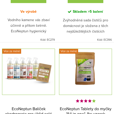
Ve výrobě
Skladem
>5 balení
Vodního kamene vás zbaví
Zvýhodněná sada čističů pro
účinně a přitom šetrně.
domácnost je složena z těch
EcoNeptun hygienický
nejdůležitějších čistících
odstraňovač si poradí i s
prostředků, které se stanou
Kód:
EC279
Kód:
EC396
nečistotami ve spárách nebo
nepostradatelnými pomocníky při
vodním kamenem v rychlovarné
úklidu vašeho domova. Tyto
Více za méně
Více za méně
konvici. Zkrátka kdekoliv ho
prostředky se postarají o každý
potřebujete. Díky praktickému
povrch v domácnosti a to bez
rozprašovači se velmi snadno
chemie a škodlivých látek.
používá.
EcoNeptun Balíček
EcoNeptun Tablety do myčky
ekodrogerie pro úklid celé
"All in one", 1ks vzorek