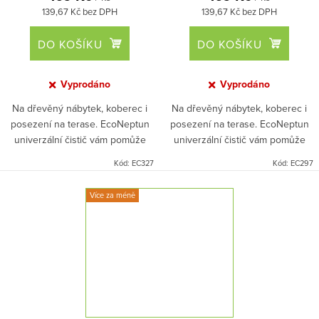
139,67 Kč bez DPH
139,67 Kč bez DPH
DO KOŠÍKU
DO KOŠÍKU
Vyprodáno
Vyprodáno
Na dřevěný nábytek, koberec i
Na dřevěný nábytek, koberec i
posezení na terase. EcoNeptun
posezení na terase. EcoNeptun
univerzální čistič vám pomůže
univerzální čistič vám pomůže
tam, kde ho zrovna potřebujete.
tam, kde ho zrovna potřebujete.
Kód:
EC327
Kód:
EC297
Skvěle čistí a zbavuje bakterií i
Skvěle čistí a zbavuje se bakterií i
zápachu. Čistič má 100% přírodní
zápachu. Čistič má 100% přírodní
Více za méně
složení, díky kterému chrání
složení, díky kterému chrání
povrchy i životní prostřední.
povrchy i životní prostřední.
Krásné pomerančové aroma
provoní celý prostor.