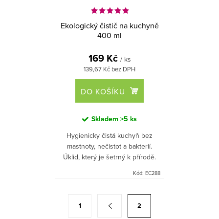
Ekologický čistič na kuchyně
400 ml
169 Kč
/ ks
139,67 Kč bez DPH
DO KOŠÍKU
Skladem
>5 ks
Hygienicky čistá kuchyň bez
mastnoty, nečistot a bakterií.
Úklid, který je šetrný k přírodě.
EcoNeptun ekologický čistič na
Kód:
EC288
kuchyně vám udělá maximální
radost během každodenního
O
S
úklidu.
1
2
v
t