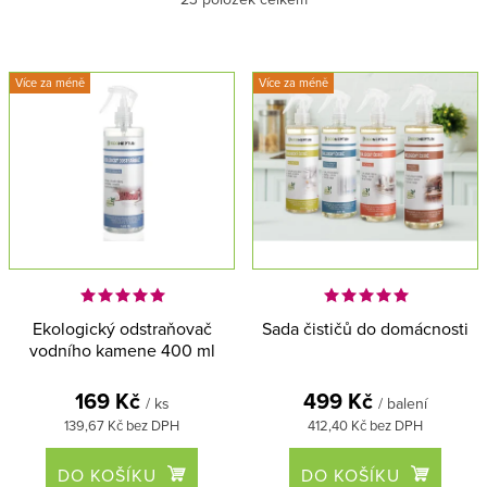
p
z
i
e
Nejlevnější
s
n
Více za méně
Více za méně
Nejdražší
p
í
r
p
Abecedně
o
r
d
o
u
d
k
u
t
k
Ekologický odstraňovač
Sada čističů do domácnosti
vodního kamene 400 ml
ů
t
ů
169 Kč
499 Kč
/ ks
/ balení
139,67 Kč bez DPH
412,40 Kč bez DPH
DO KOŠÍKU
DO KOŠÍKU