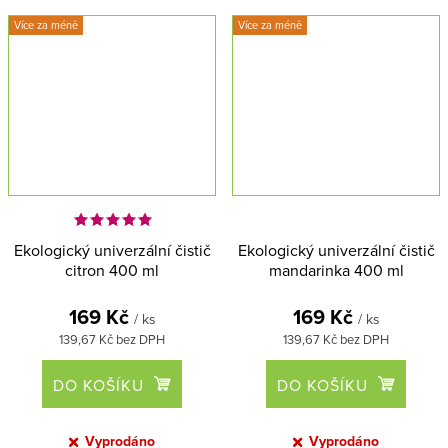
povrch WC dlouhodobě
korkových a keramických dlažeb.
Více za méně
Více za méně
hygienicky čistý a je šetrný k
Český výrobek. Šetrný je nejen k
životnímu prostředí.
pokožce, ale také k životnímu
Český výrobek.
prostředí.
Ekologický univerzální čistič
Ekologický univerzální čistič
citron 400 ml
mandarinka 400 ml
169 Kč
169 Kč
/ ks
/ ks
139,67 Kč bez DPH
139,67 Kč bez DPH
DO KOŠÍKU
DO KOŠÍKU
Vyprodáno
Vyprodáno