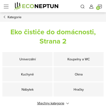
Přejít
N
na
obsah
Kategorie
K
Eko čističe do domácnosti
,
Strana 2
Univerzální
Koupelny a WC
Kuchyně
Okna
Nábytek
Hračky
Všechny kategorie
Eko prací pásky
Prací prostředky