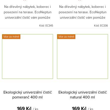
Na dřevěný nábytek, koberec i
Na dřevěný nábytek, koberec i
posezení na terase. EcoNeptun
posezení na terase. EcoNeptun
univerzální čistič vám pomůže
univerzální čistič vám pomůže
tam, kde ho zrovna potřebujete.
tam, kde ho zrovna potřebujete.
Kód:
EC345
Kód:
EC336
Skvěle čistí a zbavuje bakterií i
Skvěle čistí a zbavuje bakterií i
zápachu. Čistič má 100% přírodní
zápachu. Čistič má 100% přírodní
Více za méně
Více za méně
složení, díky kterému chrání
složení, díky kterému chrání
povrchy i životní prostřední.
povrchy i životní prostřední.
Krásné citrónové aroma provoní
Krásné mandarinkové aroma
celý prostor.
provoní celý prostor.
Ekologický univerzální čistič
Ekologický univerzální čistič
pomeranč 400 ml
natural 400 ml
169 Kč
169 Kč
/ ks
/ ks