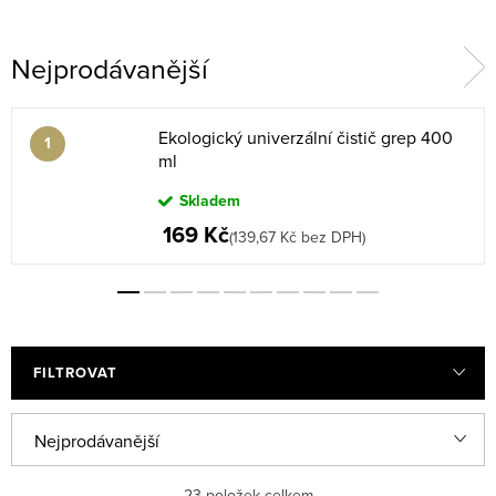
Nejprodávanější
Ekologický univerzální čistič grep 400
ml
Skladem
169 Kč
(139,67 Kč bez DPH)
FILTROVAT
V
Ř
Nejprodávanější
ý
a
Doporučujeme
23
položek celkem