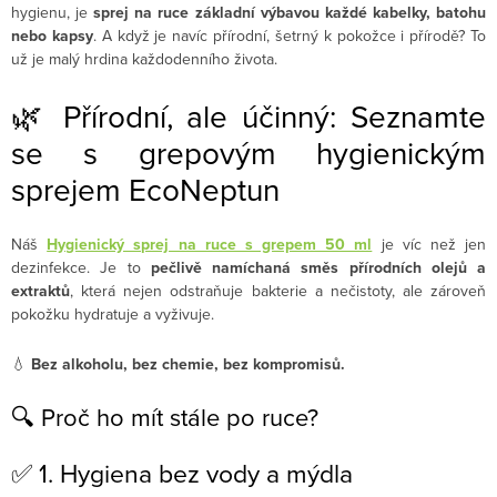
hygienu, je
sprej na ruce základní výbavou každé kabelky, batohu
nebo kapsy
. A když je navíc přírodní, šetrný k pokožce i přírodě? To
už je malý hrdina každodenního života.
🌿 Přírodní, ale účinný: Seznamte
se s grepovým hygienickým
sprejem EcoNeptun
Náš
Hygienický sprej na ruce s grepem 50 ml
je víc než jen
dezinfekce. Je to
pečlivě namíchaná směs přírodních olejů a
extraktů
, která nejen odstraňuje bakterie a nečistoty, ale zároveň
pokožku hydratuje a vyživuje.
💧
Bez alkoholu, bez chemie, bez kompromisů.
🔍 Proč ho mít stále po ruce?
✅ 1. Hygiena bez vody a mýdla