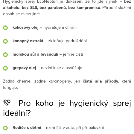
Hygienický sprej EcoNeptun je důkazem, že to jde i jinak –
bez
alkoholu, bez SLS, bez parabenů, bez kompromisů
. Přírodní složení
obsahuje mimo jiné:
kokosový olej
– hydratuje a chrání
konopný extrakt
– zklidňuje podráždění
mořskou sůl a levanduli
– jemně čistí
grepový olej
– dezinfikuje a osvěžuje
Žádná chemie, žádné karcinogeny, jen
čistá síla přírody
, která
funguje.
💚 Pro koho je hygienický sprej
ideální?
Rodiče s dětmi
– na hřišti, v autě, při přebalování