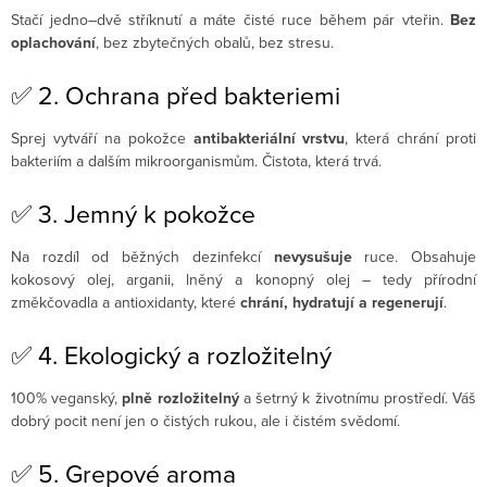
Stačí jedno–dvě stříknutí a máte čisté ruce během pár vteřin.
Bez
oplachování
, bez zbytečných obalů, bez stresu.
✅ 2. Ochrana před bakteriemi
Sprej vytváří na pokožce
antibakteriální vrstvu
, která chrání proti
bakteriím a dalším mikroorganismům. Čistota, která trvá.
✅ 3. Jemný k pokožce
Na rozdíl od běžných dezinfekcí
nevysušuje
ruce. Obsahuje
kokosový olej, arganii, lněný a konopný olej – tedy přírodní
změkčovadla a antioxidanty, které
chrání, hydratují a regenerují
.
✅ 4. Ekologický a rozložitelný
100% veganský,
plně rozložitelný
a šetrný k životnímu prostředí. Váš
dobrý pocit není jen o čistých rukou, ale i čistém svědomí.
✅ 5. Grepové aroma