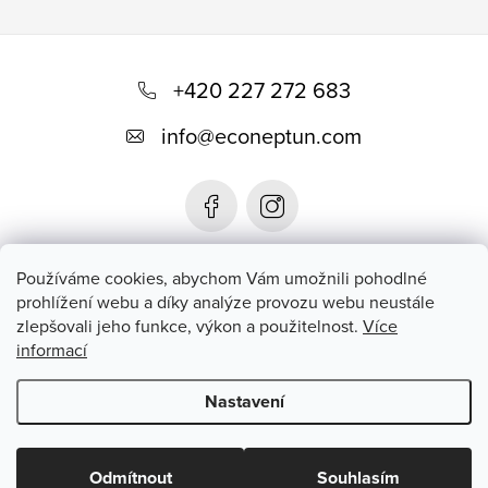
Z
á
+420 227 272 683
p
info
@
econeptun.com
a
t
í
Používáme cookies, abychom Vám umožnili pohodlné
prohlížení webu a díky analýze provozu webu neustále
zlepšovali jeho funkce, výkon a použitelnost.
Více
informací
Nastavení
Copyright 2026
EcoNeptun
. Všechna práva vyhrazena.
Odmítnout
Souhlasím