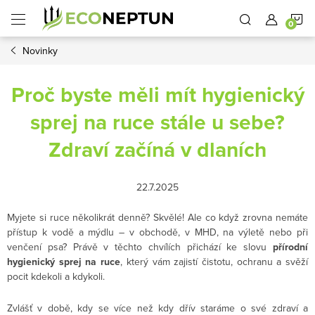
Přejít
N
na
obsah
Novinky
K
Proč byste měli mít hygienický
sprej na ruce stále u sebe?
Zdraví začíná v dlaních
22.7.2025
Myjete si ruce několikrát denně? Skvělé! Ale co když zrovna nemáte
přístup k vodě a mýdlu – v obchodě, v MHD, na výletě nebo při
venčení psa? Právě v těchto chvílích přichází ke slovu
přírodní
hygienický sprej na ruce
, který vám zajistí čistotu, ochranu a svěží
pocit kdekoli a kdykoli.
Zvlášť v době, kdy se více než kdy dřív staráme o své zdraví a