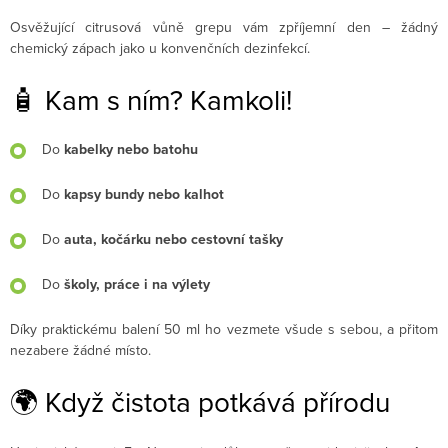
Osvěžující citrusová vůně grepu vám zpříjemní den – žádný
chemický zápach jako u konvenčních dezinfekcí.
🧴 Kam s ním? Kamkoli!
Do
kabelky nebo batohu
Do
kapsy bundy nebo kalhot
Do
auta, kočárku nebo cestovní tašky
Do
školy, práce i na výlety
Díky praktickému balení 50 ml ho vezmete všude s sebou, a přitom
nezabere žádné místo.
🌍 Když čistota potkává přírodu