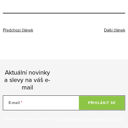
Předchozí článek
Další článek
Aktuální novinky
a slevy na váš e-
mail
E-mail
PŘIHLÁSIT SE
Vložením e-mailu souhlasíte s
podmínkami ochrany osobních údajů