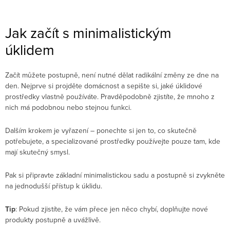
Jak začít s minimalistickým
úklidem
Začít můžete postupně, není nutné dělat radikální změny ze dne na
den. Nejprve si projděte domácnost a sepište si, jaké úklidové
prostředky vlastně používáte. Pravděpodobně zjistíte, že mnoho z
nich má podobnou nebo stejnou funkci.
Dalším krokem je vyřazení – ponechte si jen to, co skutečně
potřebujete, a specializované prostředky používejte pouze tam, kde
mají skutečný smysl.
Pak si připravte základní minimalistickou sadu a postupně si zvykněte
na jednodušší přístup k úklidu.
Tip
: Pokud zjistíte, že vám přece jen něco chybí, doplňujte nové
produkty postupně a uvážlivě.