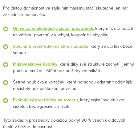
Pro čistou domácnost ve stylu minimalismu stačí skutečně jen pár
základních pomocníků:
Univerzální ekologický čisticí prostředek
, který můžete použít
na většinu povrchů v kuchyni, koupelně i obýváku.
Speciální prostředek na skla a zrcadla
, který zaručí lesk beze
šmouh.
Mikrovláknové hadříky
, které díky své struktuře zachytí i jemný
prach a umožní leštění bez potřeby chemikálií.
Šetrná houbička a kartáček, které pomohou odstranit odolnější
nečistoty bez poškození povrchů.
Ekologický prostředek na toaletu
, který zajistí hygienickou
čistotu i bez agresivních látek.
Tyto základní prostředky dokážou pokrýt 90 % všech úklidových
úkolů v běžné domácnosti.