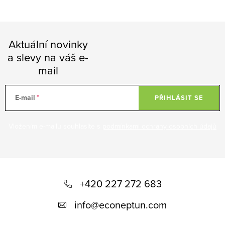
Aktuální novinky
a slevy na váš e-
mail
E-mail
PŘIHLÁSIT SE
Vložením e-mailu souhlasíte s
podmínkami ochrany osobních údajů
Z
á
+420 227 272 683
p
info
@
econeptun.com
a