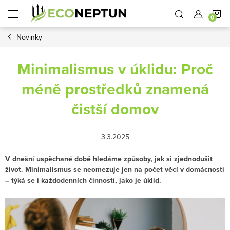
Přejít
N
na
obsah
Novinky
K
Minimalismus v úklidu: Proč
méně prostředků znamená
čistší domov
3.3.2025
V dnešní uspěchané době hledáme způsoby, jak si zjednodušit
život. Minimalismus se neomezuje jen na počet věcí v domácnosti
– týká se i každodenních činností, jako je úklid.