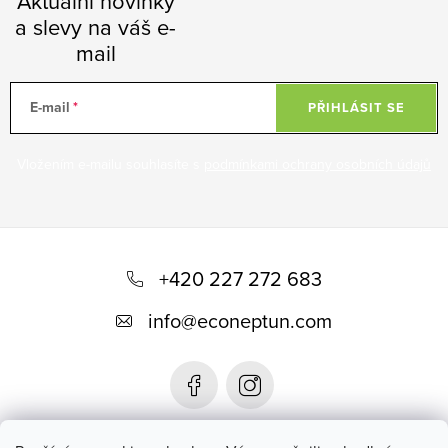
Aktuální novinky
a slevy na váš e-
mail
E-mail
PŘIHLÁSIT SE
Vložením e-mailu souhlasíte s
podmínkami ochrany osobních údajů
Z
á
+420 227 272 683
p
info
@
econeptun.com
a
t
í