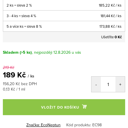
2 ks = sleva 2 %
185,22 Kč
/ ks
3 - 4 ks = sleva 4 %
181,44 Kč
/ ks
5 a více ks = sleva 8 %
173,88 Kč
/ ks
Ušetříte
0 Kč
Skladem
(>5 ks)
12.8.2026
219 Kč
189 Kč
/ ks
156,20 Kč bez DPH
Měrná
0,13 Kč / 1 ml
cena:
VLOŽIT DO KOŠÍKU
Značka:
EcoNeptun
Kód produktu:
EC98