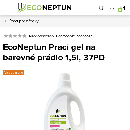
Přejít
N
na
obsah
Prací prostředky
K
Neohodnoceno
Podrobnosti hodnocení
EcoNeptun Prací gel na
barevné prádlo 1,5l, 37PD
Více za méně