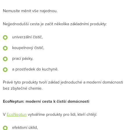
Nemusíte měnit vše najednou.
Nejjednodušší cesta je začít několika základními produkty:
univerzální čistič,
koupelnový čistič,
prací pásky,
a prostředek do kuchyně.
Právě tyto produkty tvoří základ jednoduché a moderní domácnosti
bez zbytečné chemie.
EcoNeptun: moderní cesta k čistší domácnosti
V
EcoNeptun
vytváříme produkty pro lidi, kteří chtějí:
efektivní úklid,