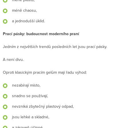
méně chaosu,
a jednodušší úklid.
Prací pásky: budoucnost moderního praní
Jedním z největších trendů posledních let jsou prací pásky.
A není divu.
Oproti klasickým pracím gelům mají řadu výhod:
nezabírají místo,
snadno se používají,
nevzniká zbytečný plastový odpad,
jsou lehké a skladné,
a zároveň účinné.