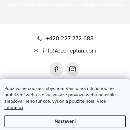
Vložením e-mailu souhlasíte s
podmínkami ochrany osobních údajů
Z
á
+420 227 272 683
p
info
@
econeptun.com
a
t
í
Používáme cookies, abychom Vám umožnili pohodlné
prohlížení webu a díky analýze provozu webu neustále
zlepšovali jeho funkce, výkon a použitelnost.
Více
informací
Nastavení