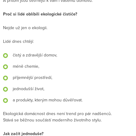
A přitom jsou šetrnější k vám i vašemu domovu.
Proč si lidé oblíbili ekologické čističe?
Nejde už jen o ekologii.
Lidé dnes chtějí:
čistý a zdravější domov,
méně chemie,
příjemnější prostředí,
jednodušší život,
a produkty, kterým mohou důvěřovat.
Ekologická domácnost dnes není trend pro pár nadšenců.
Stává se běžnou součástí moderního životního stylu.
Jak začít jednoduše?